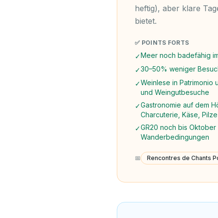
heftig), aber klare Ta
bietet.
✅ POINTS FORTS
Meer noch badefähig i
✓
30–50% weniger Besuche
✓
Weinlese in Patrimonio
✓
und Weingutbesuche
Gastronomie auf dem Hö
✓
Charcuterie, Käse, Pilze
GR20 noch bis Oktober 
✓
Wanderbedingungen
📅
Rencontres de Chants P