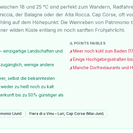
wischen 18 und 25 °C sind perfekt zum Wandern, Radfahr
niccia, der Balagne oder der Alta Rocca. Cap Corse, oft v
ühling auf dem Höhepunkt: Die Weinreben von Patrimonio t
iner wilden Küste entlang im noch sanften Frühjahrlicht.
⚠️ POINTS FAIBLES
 — einzigartige Landschaften und
Meer noch kühl zum Baden (17
✗
Einige Hochgebirgsstraßen bis
✗
 zugänglich, wenige andere
Manche Dorfrestaurants und Ho
✗
er, selbst die bekanntesten
weder zu heiß noch zu kalt
rkunft bis zu 50% günstiger als
imonio (Juni)
Fiera di u Vinu – Luri, Cap Corse (Mai–Juni)