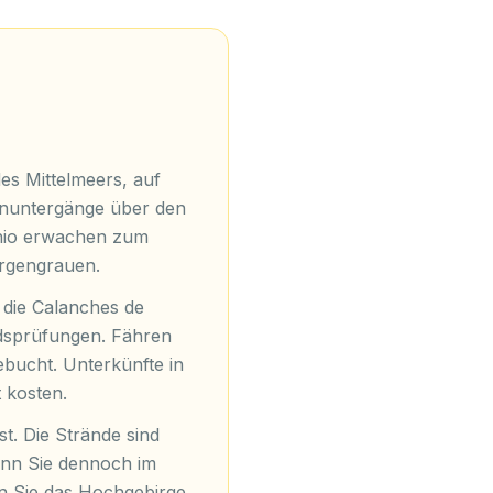
es Mittelmeers, auf
nenuntergänge über den
chio erwachen zum
orgengrauen.
h die Calanches de
ldsprüfungen. Fähren
bucht. Unterkünfte in
 kosten.
t. Die Strände sind
enn Sie dennoch im
 Sie das Hochgebirge