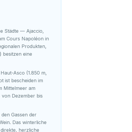
ie Städte — Ajaccio,
 am Cours Napoléon in
regionalen Produkten,
 besitzen eine
d Haut-Asco (1.850 m,
t ist bescheiden im
em Mittelmeer am
ge von Dezember bis
n den Gassen der
Wein. Das winterliche
direkte, herzliche