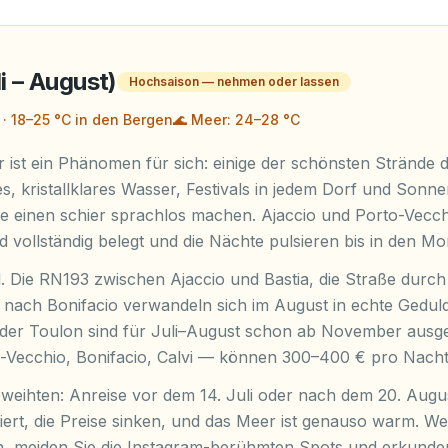
i – August)
Hochsaison — nehmen oder lassen
 · 18–25 °C in den Bergen
🌊
Meer: 24–28 °C
ist ein Phänomen für sich: einige der schönsten Strände d
, kristallklares Wasser, Festivals in jedem Dorf und Son
ie einen schier sprachlos machen. Ajaccio und Porto-Vec
d vollständig belegt und die Nächte pulsieren bis in den M
al. Die RN193 zwischen Ajaccio und Bastia, die Straße durc
t nach Bonifacio verwandeln sich im August in echte Gedu
oder Toulon sind für Juli–August schon ab November ausge
-Vecchio, Bonifacio, Calvi — können 300–400 € pro Nacht
eweihten: Anreise vor dem 14. Juli oder nach dem 20. Augus
ert, die Preise sinken, und das Meer ist genauso warm. W
meiden Sie die Instagram-berühmten Spots und erkunden