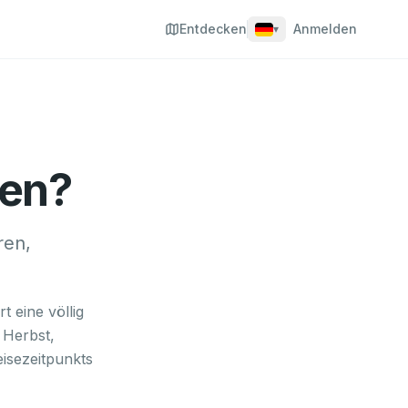
Entdecken
Anmelden
▾
sen?
ren,
 eine völlig
 Herbst,
eisezeitpunkts