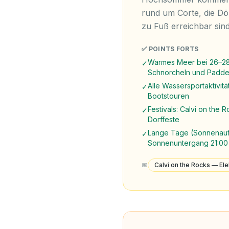
rund um Corte, die Dö
zu Fuß erreichbar sind
✅ POINTS FORTS
Warmes Meer bei 26–28
✓
Schnorcheln und Padde
Alle Wassersportaktivitä
✓
Bootstouren
Festivals: Calvi on the R
✓
Dorffeste
Lange Tage (Sonnenauf
✓
Sonnenuntergang 21:00 U
📅
Calvi on the Rocks — Elek