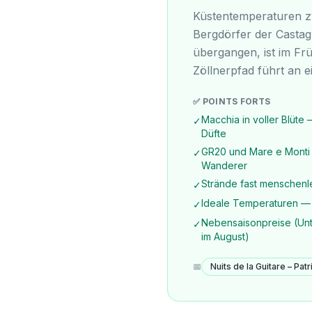
Küstentemperaturen z
Bergdörfer der Castag
übergangen, ist im Fr
Zöllnerpfad führt an e
✅ POINTS FORTS
Macchia in voller Blüte
✓
Düfte
GR20 und Mare e Monti
✓
Wanderer
Strände fast menschenle
✓
Ideale Temperaturen — 
✓
Nebensaisonpreise (Unte
✓
im August)
📅
Nuits de la Guitare – Patr