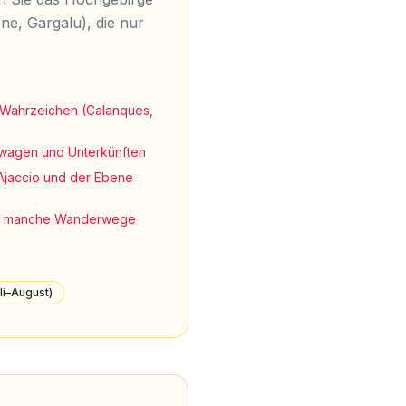
ne, Gargalu), die nur
Wahrzeichen (Calanques,
twagen und Unterkünften
 Ajaccio und der Ebene
st: manche Wanderwege
li–August)