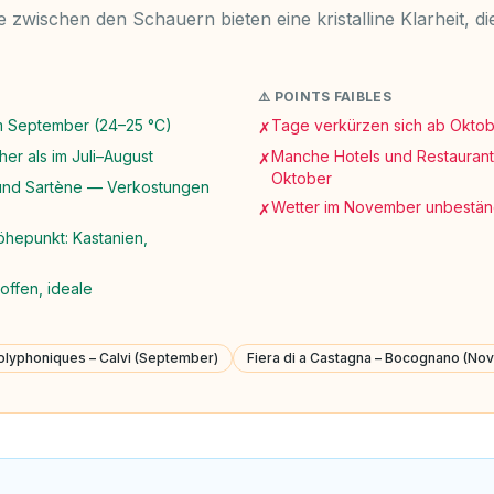
ge zwischen den Schauern bieten eine kristalline Klarheit, 
⚠️ POINTS FAIBLES
m September (24–25 °C)
Tage verkürzen sich ab Oktob
✗
r als im Juli–August
Manche Hotels und Restaurants
✗
Oktober
 und Sartène — Verkostungen
Wetter im November unbestän
✗
hepunkt: Kastanien,
offen, ideale
olyphoniques – Calvi (September)
Fiera di a Castagna – Bocognano (No