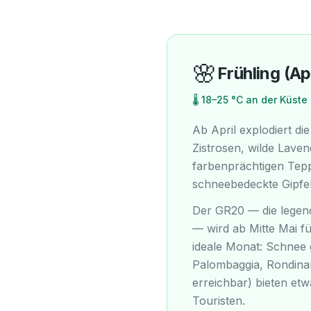
🌸
Frühling (Apr
🌡
18–25 °C an der Küste 
Ab April explodiert d
Zistrosen, wilde Lave
farbenprächtigen Teppi
schneebedeckte Gipfel
Der GR20 — die legen
— wird ab Mitte Mai fü
ideale Monat: Schnee 
Palombaggia, Rondinar
erreichbar) bieten etw
Touristen.