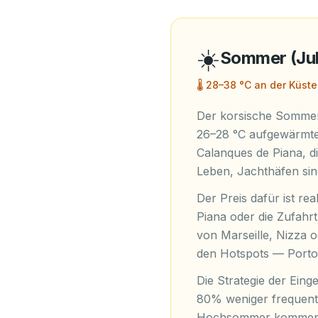
☀️
Sommer (Jul
🌡
28–38 °C an der Küste
Der korsische Sommer 
26–28 °C aufgewärmtes
Calanques de Piana, d
Leben, Jachthäfen sin
Der Preis dafür ist re
Piana oder die Zufahr
von Marseille, Nizza 
den Hotspots — Porto
Die Strategie der Eing
80% weniger frequenti
Hochsommer kommen, 