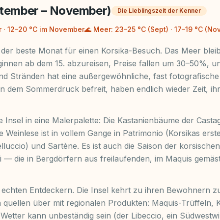
ptember – November)
Die Lieblingszeit der Kenner
 · 12–20 °C im November
🌊
Meer: 23–25 °C (Sept) · 17–19 °C (No
 der beste Monat für einen Korsika-Besuch. Das Meer bleib
ginnen ab dem 15. abzureisen, Preise fallen um 30–50%, u
d Stränden hat eine außergewöhnliche, fast fotografische 
on dem Sommerdruck befreit, haben endlich wieder Zeit, ihr
 Insel in eine Malerpalette: Die Kastanienbäume der Castag
e Weinlese ist in vollem Gange in Patrimonio (Korsikas ers
lluccio) und Sartène. Es ist auch die Saison der korsische
li — die in Bergdörfern aus freilaufenden, im Maquis gemä
chten Entdeckern. Die Insel kehrt zu ihren Bewohnern zu
a quellen über mit regionalen Produkten: Maquis-Trüffeln, 
 Wetter kann unbeständig sein (der Libeccio, ein Südwestw