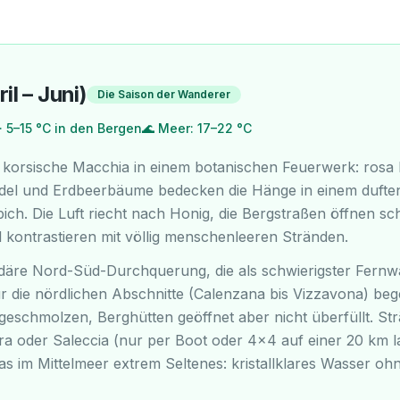
il – Juni)
Die Saison der Wanderer
· 5–15 °C in den Bergen
🌊
Meer: 17–22 °C
ie korsische Macchia in einem botanischen Feuerwerk: rosa
ndel und Erdbeerbäume bedecken die Hänge in einem dufte
ch. Die Luft riecht nach Honig, die Bergstraßen öffnen sch
 kontrastieren mit völlig menschenleeren Stränden.
däre Nord-Süd-Durchquerung, die als schwierigster Fernw
r die nördlichen Abschnitte (Calenzana bis Vizzavona) bege
geschmolzen, Berghütten geöffnet aber nicht überfüllt. St
a oder Saleccia (nur per Boot oder 4x4 auf einer 20 km l
as im Mittelmeer extrem Seltenes: kristallklares Wasser oh