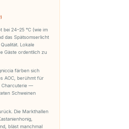
v)
t bei 24–25 °C (wie im
nd das Spätsomserlicht
Qualität. Lokale
e Gäste ordentlich zu
niccia färben sich
tes AOC, berühmt für
n Charcuterie —
steten Schweinen
rück. Die Markthallen
Kastanienhonig,
ind, bläst manchmal