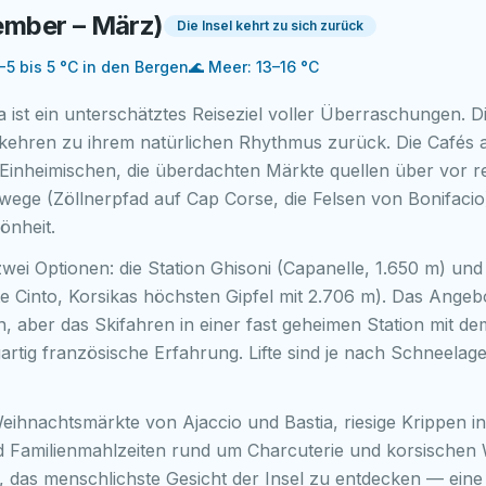
ember – März)
Die Insel kehrt zu sich zurück
 -5 bis 5 °C in den Bergen
🌊
Meer: 13–16 °C
a ist ein unterschätztes Reiseziel voller Überraschungen. D
— kehren zu ihrem natürlichen Rhythmus zurück. Die Cafés
t Einheimischen, die überdachten Märkte quellen über vor 
ege (Zöllnerpfad auf Cap Corse, die Felsen von Bonifacio)
önheit.
zwei Optionen: die Station Ghisoni (Capanelle, 1.650 m) un
e Cinto, Korsikas höchsten Gipfel mit 2.706 m). Das Angebo
n, aber das Skifahren in einer fast geheimen Station mit d
igartig französische Erfahrung. Lifte sind je nach Schneela
eihnachtsmärkte von Ajaccio und Bastia, riesige Krippen i
nd Familienmahlzeiten rund um Charcuterie und korsischen 
 das menschlichste Gesicht der Insel zu entdecken — eine 