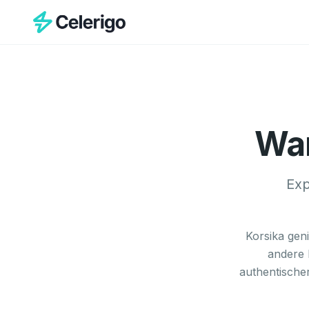
Wan
Exp
Korsika gen
andere 
authentischer