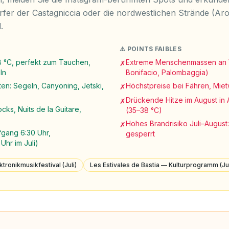
rfer der Castagniccia oder die nordwestlichen Strände (Aro
.
⚠️ POINTS FAIBLES
 °C, perfekt zum Tauchen,
Extreme Menschenmassen an 
✗
ln
Bonifacio, Palombaggia)
ten: Segeln, Canyoning, Jetski,
Höchstpreise bei Fähren, Mie
✗
Drückende Hitze im August in
✗
ocks, Nuits de la Guitare,
(35–38 °C)
Hohes Brandrisiko Juli–Augu
✗
gang 6:30 Uhr,
gesperrt
hr im Juli)
tronikmusikfestival (Juli)
Les Estivales de Bastia — Kulturprogramm (Ju