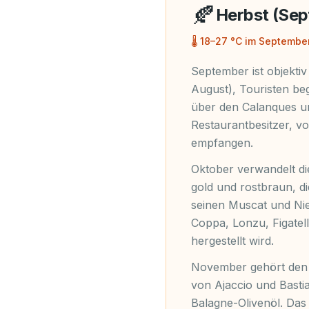
🍂
Herbst (Se
🌡
18–27 °C im September
September ist objektiv
August), Touristen be
über den Calanques un
Restaurantbesitzer, v
empfangen.
Oktober verwandelt die
gold und rostbraun, di
seinen Muscat und Nie
Coppa, Lonzu, Figatel
hergestellt wird.
November gehört den e
von Ajaccio und Basti
Balagne-Olivenöl. Das