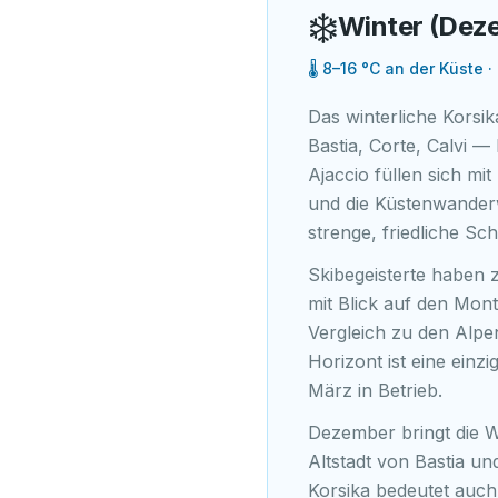
❄️
Winter (Dez
🌡
8–16 °C an der Küste ·
Das winterliche Korsik
Bastia, Corte, Calvi 
Ajaccio füllen sich mi
und die Küstenwanderw
strenge, friedliche Sch
Skibegeisterte haben 
mit Blick auf den Mont
Vergleich zu den Alpe
Horizont ist eine einz
März in Betrieb.
Dezember bringt die W
Altstadt von Bastia u
Korsika bedeutet auch,