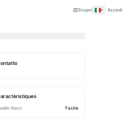
Scopri
Accedi
▾
ontatto
aractéristiques
ivello fisico
Facile